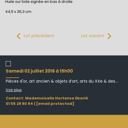
Huile sur toile signée en bas à droite
44,5 x 36,3 cm
Lot précédent
Lot suivant
samedi 02 juillet 2016 à 15h00
Pièces d'or, art ancien & objets d’art, arts du XXe & des...
Voir plus
Contact: Mademoiselle Hortense Eberlé
01 55 28 80 94
|
[email protected]