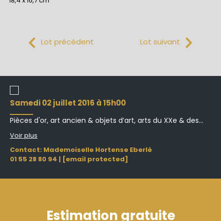
18,4 x 16,7 cm
Lot précédent
Lot suivant
samedi 02 juillet 2016 à 15h00
Pièces d'or, art ancien & objets d’art, arts du XXe & des...
Voir plus
Contact: Mademoiselle Hortense Eberlé
01 55 28 80 94
|
[email protected]
Estimation gratuite