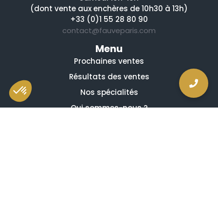
(dont vente aux enchères de 10h30 à 13h)
+33 (0)1 55 28 80 90
contact@fauveparis.com
Menu
Prochaines ventes
Résultats des ventes
Nos spécialités
Qui sommes-nous ?
La presse en parle
Estimation en ligne gratuite
Guides et conseils
Vidéos, émissions et reportages
Newsletter