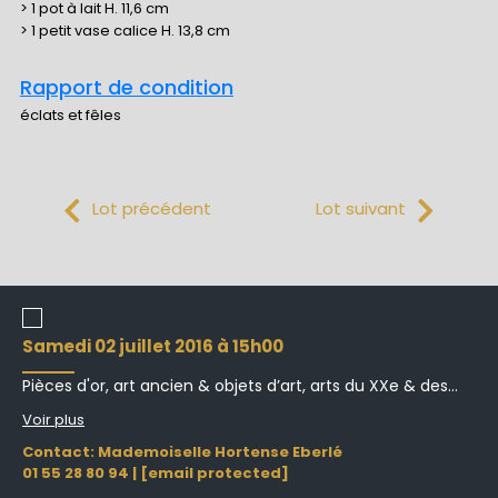
> 1 pot à lait H. 11,6 cm
> 1 petit vase calice H. 13,8 cm
Rapport de condition
éclats et fêles
Lot précédent
Lot suivant
samedi 02 juillet 2016 à 15h00
Pièces d'or, art ancien & objets d’art, arts du XXe & des...
Voir plus
Contact: Mademoiselle Hortense Eberlé
01 55 28 80 94
|
[email protected]