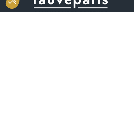
Salle d'exposition et de vente
49 rue Saint-Sabin 75011 Paris
Horaires
mardi-vendredi 11h-19h
samedi 10h-19h
(dont vente aux enchères de 10h30 à 13h)
+33 (0)1 55 28 80 90
contact@fauveparis.com