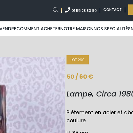
CONTACT
01 55 28 80 90
VENDRE
COMMENT ACHETER
NOTRE MAISON
NOS SPECIALITÉS
LOT 290
50 / 60 €
Lampe, Circa 198
Piétement en acier et aba
coulure