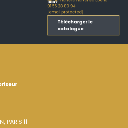
Mademoiselle Hortense Eberlé
01 55 28 80 94
[email protected]
Télécharger le
catalogue
riseur
, PARIS 11