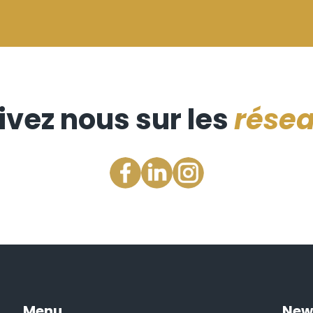
ivez nous sur les
rése
Menu
New