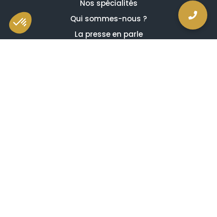
Nos spécialités
Qui sommes-nous ?
La presse en parle
Estimation en ligne gratuite
Guides et conseils
Vidéos, émissions et reportages
Newsletter
Je comprends et j'accepte ce qui suit
Avis de confidentialité
Mentions légales