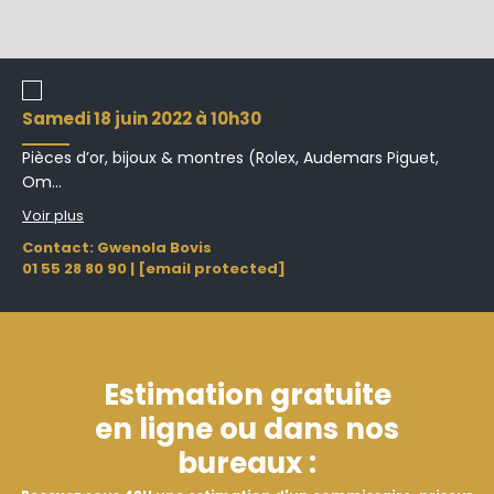
samedi 18 juin 2022 à 10h30
Pièces d’or, bijoux & montres (Rolex, Audemars Piguet,
Om...
Voir plus
Contact: Gwenola Bovis
01 55 28 80 90
|
[email protected]
Estimation gratuite
en ligne ou dans nos
bureaux :