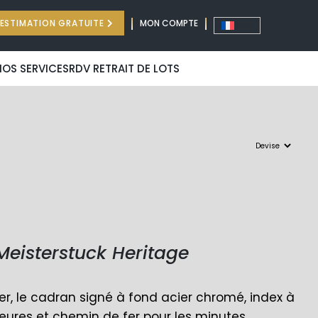
ESTIMATION GRATUITE
MON COMPTE
NOS SERVICES
RDV RETRAIT DE LOTS
Meisterstuck Heritage
cier, le cadran signé à fond acier chromé, index à
heures et chemin de fer pour les minutes,