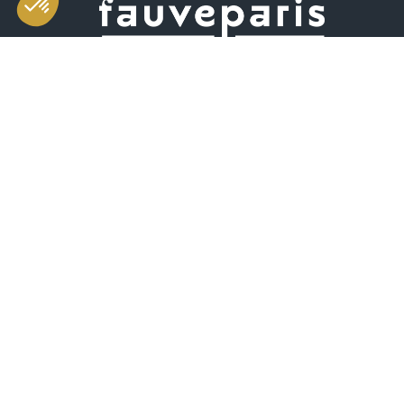
Salle d'exposition et de vente
49 rue Saint-Sabin 75011 Paris
Horaires
mardi-vendredi 11h-19h
samedi 10h-19h
(dont vente aux enchères de 10h30 à 13h)
+33 (0)1 55 28 80 90
contact@fauveparis.com