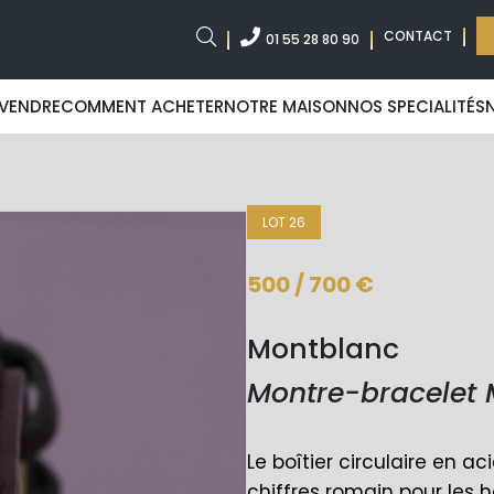
CONTACT
01 55 28 80 90
VENDRE
COMMENT ACHETER
NOTRE MAISON
NOS SPECIALITÉS
LOT 26
500 / 700 €
Montblanc
Montre-bracelet 
Le boîtier circulaire en a
chiffres romain pour les 