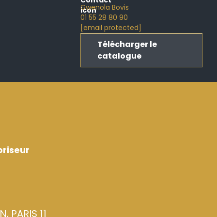
Gwenola Bovis
01 55 28 80 90
[email protected]
Télécharger le
catalogue
riseur
, PARIS 11