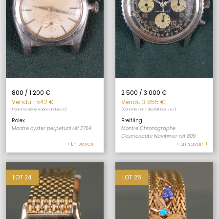
800 / 1 200 €
2 500 / 3 000 €
Vendu 1 542 €
Vendu 3 855 €
(Commissions d'achat incluses)
(Commissions d'achat incluses)
Rolex
Breitling
Montre oyster perpetual réf 2764
Montre Chronographe
Cosmonaute Navitimer réf 809
> En savoir +
> En savoir +
LOT 24
LOT 25