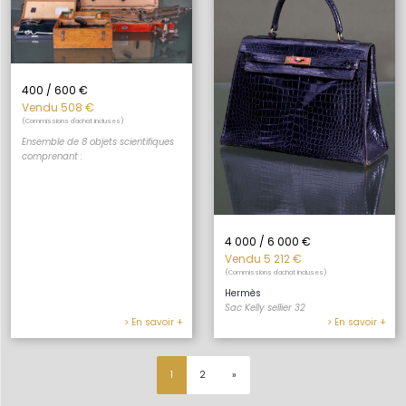
400 / 600 €
Vendu 508 €
(Commissions d'achat incluses)
Ensemble de 8 objets scientifiques
comprenant :
4 000 / 6 000 €
Vendu 5 212 €
(Commissions d'achat incluses)
Hermès
Sac Kelly sellier 32
> En savoir +
> En savoir +
1
2
»