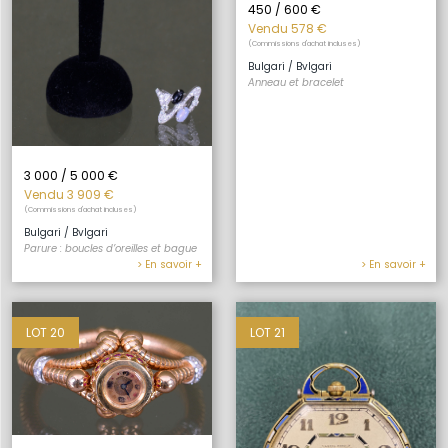
450 / 600 €
Vendu 578 €
(Commissions d'achat incluses)
Bulgari / Bvlgari
Anneau et bracelet
3 000 / 5 000 €
Vendu 3 909 €
(Commissions d'achat incluses)
Bulgari / Bvlgari
Parure : boucles d’oreilles et bague
> En savoir +
> En savoir +
LOT 20
LOT 21