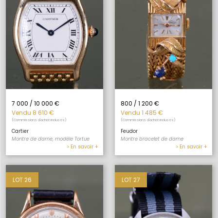
7 000 / 10 000 €
800 / 1 200 €
Vendu 8 610 €
Vendu 1 485 €
(Commissions d'achat incluses)
(Commissions d'achat incluses)
Cartier
Feudor
Montre de dame, modèle Tortue
Montre bracelet de dame
> En savoir +
> En savoir +
LOT 26
LOT 27