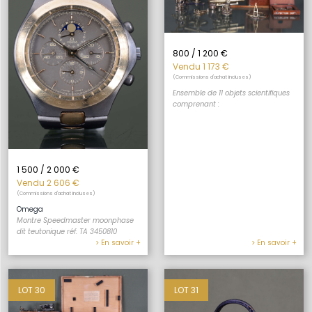
800 / 1 200 €
Vendu 1 173 €
(Commissions d'achat incluses)
Ensemble de 11 objets scientifiques
comprenant :
1 500 / 2 000 €
Vendu 2 606 €
(Commissions d'achat incluses)
Omega
Montre Speedmaster moonphase
dit teutonique réf. TA 3450810
> En savoir +
> En savoir +
LOT 30
LOT 31