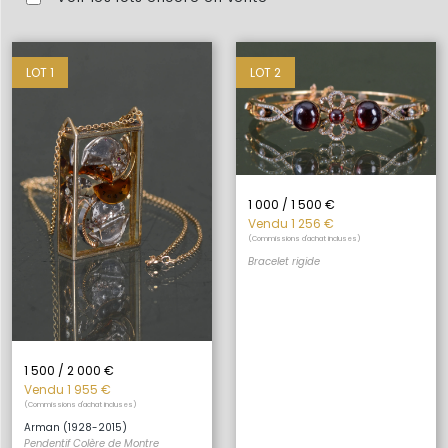
LOT 1
LOT 2
1 000 / 1 500 €
Vendu 1 256 €
(Commissions d'achat incluses)
Bracelet rigide
1 500 / 2 000 €
Vendu 1 955 €
(Commissions d'achat incluses)
Arman (1928-2015)
Pendentif Colère de Montre