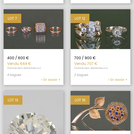
LOT 7
LOT 12
700 / 900 €
400 / 600 €
Vendu 707 €
Vendu 644 €
(Commissions d'achat incluses)
(Commissions d'achat incluses)
2 bagues
4 bagues
> En savoir +
> En savoir +
LOT 13
LOT 16