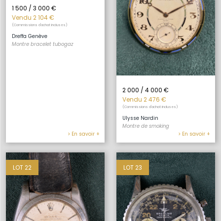
1 500 / 3 000 €
Vendu 2 104 €
(Commissions d'achat incluses)
Dreffa Genève
Montre bracelet tubogaz
2 000 / 4 000 €
Vendu 2 476 €
(Commissions d'achat incluses)
Ulysse Nardin
Montre de smoking
> En savoir +
> En savoir +
LOT 22
LOT 23