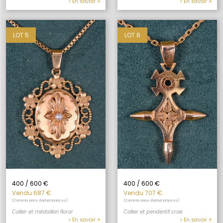
> En savoir +
> En savoir +
LOT 5
LOT 6
400 / 600 €
400 / 600 €
Vendu 687 €
Vendu 707 €
(Commissions d'achat incluses)
(Commissions d'achat incluses)
Collier et médaillon floral
Collier et pendentif croix
> En savoir +
> En savoir +