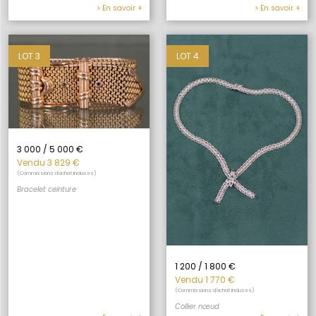
> En savoir +
> En savoir +
LOT 3
LOT 4
3 000 / 5 000 €
Vendu 3 829 €
(Commissions d'achat incluses)
Bracelet ceinture
1 200 / 1 800 €
Vendu 1 770 €
(Commissions d'achat incluses)
Collier nœud