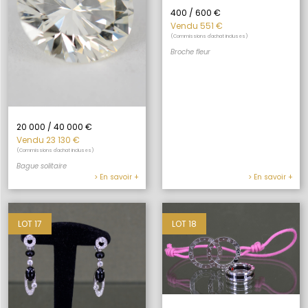
400 / 600 €
Vendu 551 €
(Commissions d'achat incluses)
Broche fleur
20 000 / 40 000 €
Vendu 23 130 €
(Commissions d'achat incluses)
Bague solitaire
> En savoir +
> En savoir +
LOT 17
LOT 18