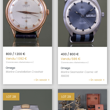
800 / 1 200 €
400 / 800 €
Vendu 1 092 €
Vendu 586 €
(Commissions d'achat incluses)
(Commissions d'achat incluses)
Omega
Omega
Montre Constellation Crosshair
Montre Seamaster Cosmic réf.
166036
> En savoir +
> En savoir +
LOT 28
LOT 29