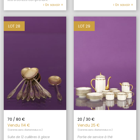
> En savoir +
> En savoir +
LOT 28
LOT 29
70 / 80 €
20 / 30 €
Vendu 114 €
Vendu 25 €
(Commissions d'achat incluses)
(Commissions d'achat incluses)
Suite de 12 cuillères à glace
Partie de service à thé