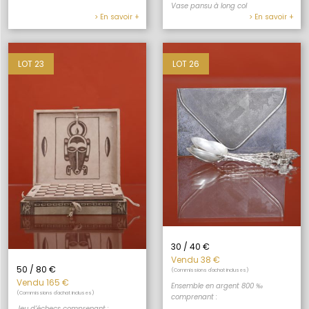
Vase pansu à long col
> En savoir +
> En savoir +
LOT 23
LOT 26
30 / 40 €
Vendu 38 €
50 / 80 €
(Commissions d'achat incluses)
Vendu 165 €
Ensemble en argent 800 ‰
(Commissions d'achat incluses)
comprenant :
Jeu d’échecs comprenant :