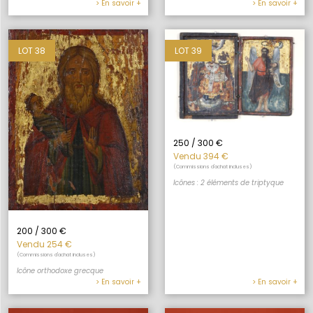
> En savoir +
> En savoir +
LOT 38
LOT 39
250 / 300 €
Vendu 394 €
(Commissions d'achat incluses)
Icônes : 2 éléments de triptyque
200 / 300 €
Vendu 254 €
(Commissions d'achat incluses)
Icône orthodoxe grecque
> En savoir +
> En savoir +