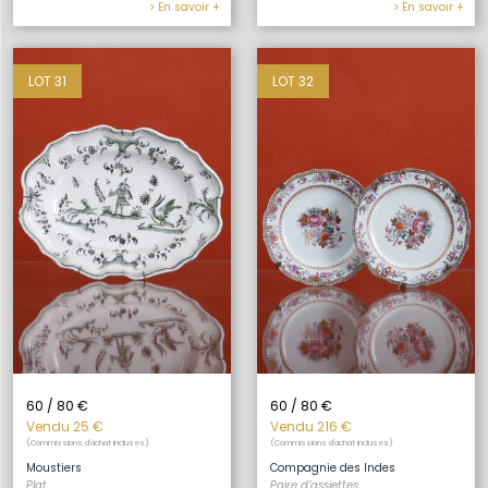
> En savoir +
> En savoir +
LOT 31
LOT 32
60 / 80 €
60 / 80 €
Vendu 25 €
Vendu 216 €
(Commissions d'achat incluses)
(Commissions d'achat incluses)
Moustiers
Compagnie des Indes
Plat
Paire d’assiettes