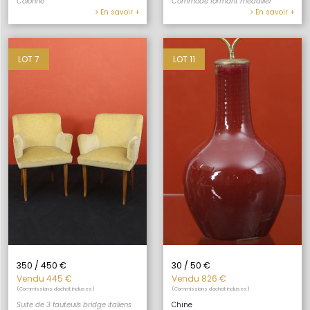
Colonne
Commode formant médailler
> En savoir +
> En savoir +
LOT 7
LOT 11
350 / 450 €
30 / 50 €
Vendu 445 €
Vendu 826 €
(Commissions d'achat incluses)
(Commissions d'achat incluses)
Suite de 3 fauteuils bridge italiens
Chine