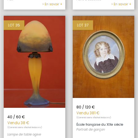
> En savoir +
> En savoir +
LOT 35
LOT 37
80 / 120 €
Vendu 381 €
40 / 60 €
(Commissions d'achat incluses)
Vendu 38 €
École française du XIXe siècle
(Commissions d'achat incluses)
Portrait de garçon
Lampe de table ogive