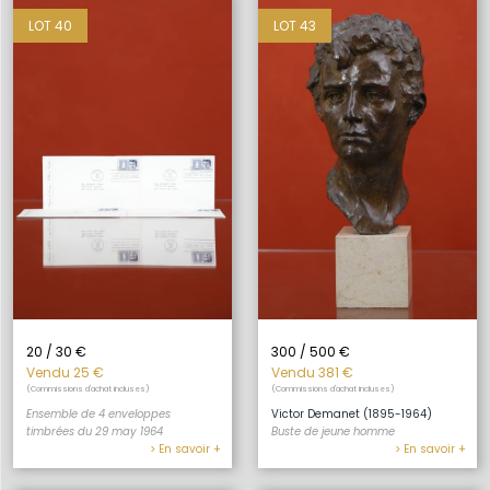
LOT 40
LOT 43
20 / 30 €
300 / 500 €
Vendu 25 €
Vendu 381 €
(Commissions d'achat incluses)
(Commissions d'achat incluses)
Ensemble de 4 enveloppes
Victor Demanet (1895-1964)
timbrées du 29 may 1964
Buste de jeune homme
> En savoir +
> En savoir +