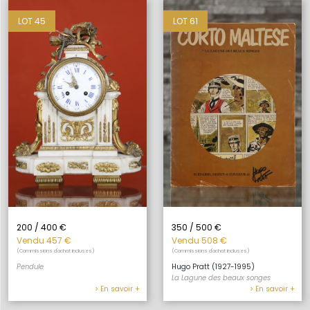
LOT 45
LOT 61
200 / 400 €
350 / 500 €
Vendu 457 €
Vendu 508 €
(Commissions d'achat incluses)
(Commissions d'achat incluses)
Pendule
Hugo Pratt (1927-1995)
La Lagune des beaux songes
> En savoir +
> En savoir +