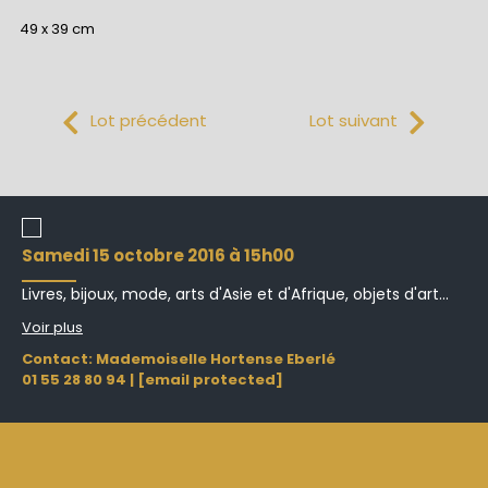
49 x 39 cm
Lot précédent
Lot suivant
samedi 15 octobre 2016 à 15h00
Livres, bijoux, mode, arts d'Asie et d'Afrique, objets d'art...
Voir plus
Contact: Mademoiselle Hortense Eberlé
01 55 28 80 94
|
[email protected]