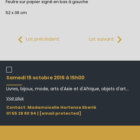
Feutre sur papier signé en bas à gauche
52 x 36 cm
Lot précédent
Lot suivant
samedi 15 octobre 2016 à 15h00
Livres, bijoux, mode, arts d'Asie et d'Afrique, objets d'art...
Voir plus
Contact: Mademoiselle Hortense Eberlé
01 55 28 80 94
|
[email protected]