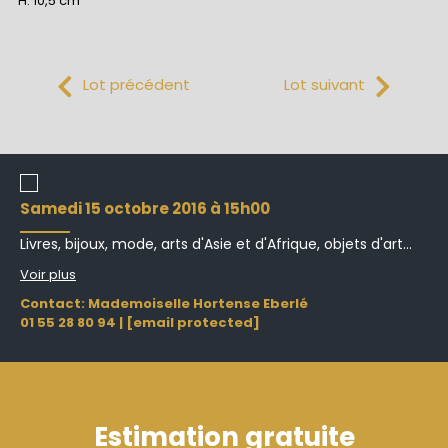
H. 10,5 cm
Lot précédent
Lot suivant
samedi 15 octobre 2016 à 15h00
Livres, bijoux, mode, arts d'Asie et d'Afrique, objets d'art...
Voir plus
Contact: Mademoiselle Hortense Eberlé
01 55 28 80 94
|
[email protected]
Estimation gratuite