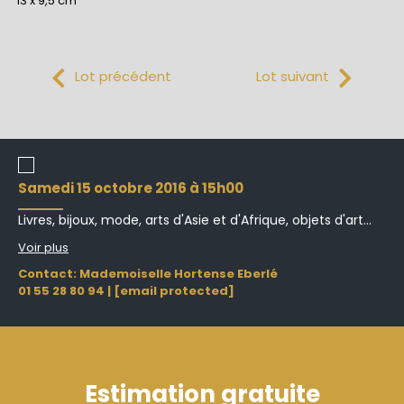
13 x 9,5 cm
Lot précédent
Lot suivant
samedi 15 octobre 2016 à 15h00
Livres, bijoux, mode, arts d'Asie et d'Afrique, objets d'art...
Voir plus
Contact: Mademoiselle Hortense Eberlé
01 55 28 80 94
|
[email protected]
Estimation gratuite