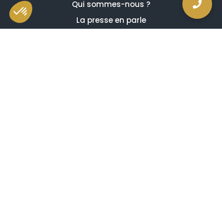
Qui sommes-nous ?
La presse en parle
Estimation en ligne gratuite
Guides et conseils
Vidéos, émissions et reportages
Newsletter
Je comprends et j'accepte ce qui suit
Avis de confidentialité
Mentions légales
Conditions générales de vente