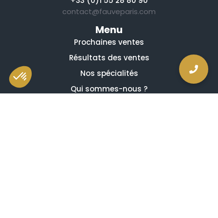
+33 (0)1 55 28 80 90
contact@fauveparis.com
Menu
Prochaines ventes
Résultats des ventes
Nos spécialités
Qui sommes-nous ?
La presse en parle
Estimation en ligne gratuite
Guides et conseils
Vidéos, émissions et reportages
Newsletter