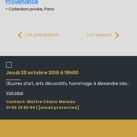
Provenance
> Collection privée, Paris
Lot précédent
Lot suivant
jeudi 20 octobre 2016 à 19h00
Œuvres d’art, arts décoratifs, hommage à Alexandre Iola...
Voir plus
Contact: Maître Cédric Melado
01 55 28 80 90
|
[email protected]