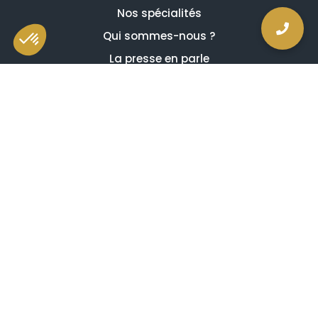
Nos spécialités
Qui sommes-nous ?
La presse en parle
Estimation en ligne gratuite
Guides et conseils
Vidéos, émissions et reportages
Newsletter
Je comprends et j'accepte ce qui suit
Avis de confidentialité