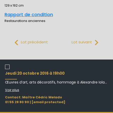
129 x 192 cm
Rapport de condition
Restaurations anciennes
Lot précédent
Lot suivant
jeudi 20 octobre 2016 à 19h00
Œuvres d’art, arts décoratifs, hommage à Alexandre Iola...
Voir plus
Contact: Maître Cédric Melado
01 55 28 80 90
|
[email protected]