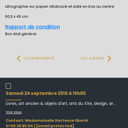
Lithographie sur papier dédicacé et daté en bas au centre
60,5 x 45 cm
Rapport de condition
Bon état général
Lot précédent
Lot suivant
samedi 24 septembre 2016 à 15h00
Livres, art ancien & objets d’art, arts du XXe, design, ar...
Voir plus
Contact: Mademoiselle Hortense Eberlé
01 55 28 80 94
|
[email protected]