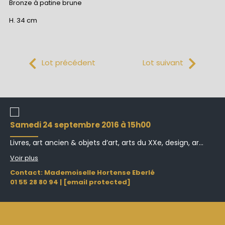
Bronze à patine brune
H. 34 cm
Lot précédent
Lot suivant
samedi 24 septembre 2016 à 15h00
Livres, art ancien & objets d’art, arts du XXe, design, ar...
Voir plus
Contact: Mademoiselle Hortense Eberlé
01 55 28 80 94
|
[email protected]