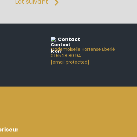
Lot suivant
Contact
Mademoiselle Hortense Eberlé
01 55 28 80 94
[email protected]
riseur