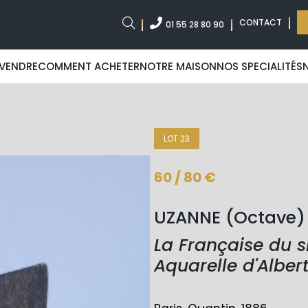
CONTACT
01 55 28 80 90
VENDRE
COMMENT ACHETER
NOTRE MAISON
NOS SPECIALITÉS
LOT 23
60 / 80 €
UZANNE (Octave)
La Française du 
Aquarelle d'Alber