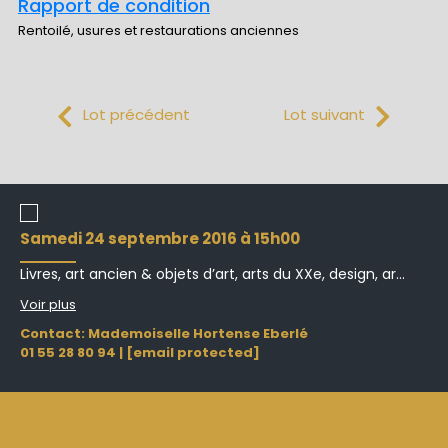
Rapport de condition
Rentoilé, usures et restaurations anciennes
Lot précédent
Lot suivant
samedi 24 septembre 2016 à 15h00
Livres, art ancien & objets d’art, arts du XXe, design, ar...
Voir plus
Contact: Mademoiselle Hortense Eberlé
01 55 28 80 94
|
[email protected]