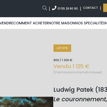
CONTACT
01 55 28 80 90
VENDRE
COMMENT ACHETER
NOTRE MAISON
NOS SPECIALITÉS
LOT 376
900 / 1 200 €
Vendu 1 125 €
(Commissions d'achat incluses)
Ludwig Patek (18
Le couronnement,