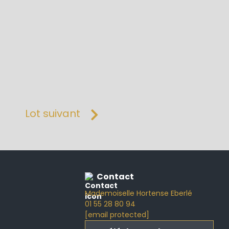
Lot suivant
Contact
Mademoiselle Hortense Eberlé
01 55 28 80 94
[email protected]