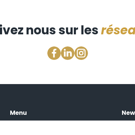
ivez nous sur les
rése
Menu
New