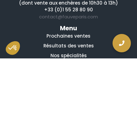
(dont vente aux enchères de 10h30 à 13h)
+33 (0)1 55 28 80 90
contact@fauveparis.com
Menu
Prochaines ventes
Résultats des ventes
Nos spécialités
Qui sommes-nous ?
La presse en parle
Estimation en ligne gratuite
Guides et conseils
Vidéos, émissions et reportages
Newsletter