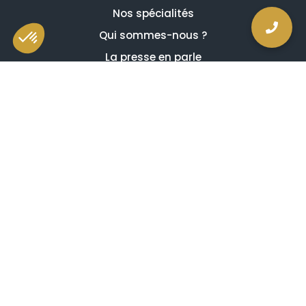
Nos spécialités
Qui sommes-nous ?
La presse en parle
Estimation en ligne gratuite
Guides et conseils
Vidéos, émissions et reportages
Newsletter
Je comprends et j'accepte ce qui suit
Avis de confidentialité