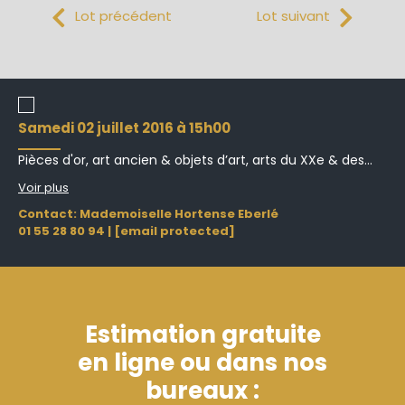
Lot précédent
Lot suivant
samedi 02 juillet 2016 à 15h00
Pièces d'or, art ancien & objets d’art, arts du XXe & des...
Voir plus
Contact: Mademoiselle Hortense Eberlé
01 55 28 80 94
|
[email protected]
Estimation gratuite
en ligne ou dans nos
bureaux :