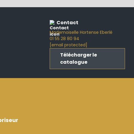
Contact
Mademoiselle Hortense Eberlé
01 55 28 80 94
[email protected]
Télécharger le
catalogue
riseur