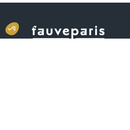
Salle d'exposition et de vente
49 rue Saint-Sabin 75011 Paris
Horaires
mardi-vendredi 11h-19h
samedi 10h-19h
(dont vente aux enchères de 10h30 à 13h)
+33 (0)1 55 28 80 90
contact@fauveparis.com