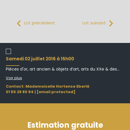
Lot précédent
Lot suivant
samedi 02 juillet 2016 à 15h00
Pièces d'or, art ancien & objets d’art, arts du XXe & des...
Voir plus
Contact: Mademoiselle Hortense Eberlé
01 55 28 80 94
|
[email protected]
Estimation gratuite