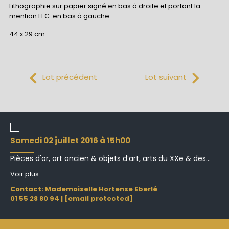
Lithographie sur papier signé en bas à droite et portant la
mention H.C. en bas à gauche
44 x 29 cm
Lot précédent
Lot suivant
samedi 02 juillet 2016 à 15h00
Pièces d'or, art ancien & objets d’art, arts du XXe & des...
Voir plus
Contact: Mademoiselle Hortense Eberlé
01 55 28 80 94
|
[email protected]