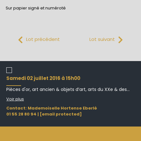
Sur papier signé et numéroté
Lot précédent
Lot suivant
samedi 02 juillet 2016 à 15h00
Pièces d'or, art ancien & objets d’art, arts du XXe & des...
Voir plus
Contact: Mademoiselle Hortense Eberlé
01 55 28 80 94
|
[email protected]