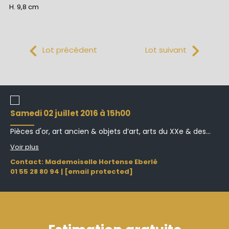
H. 9,8 cm
Lot précédent
Lot suivant
samedi 02 juillet 2016 à 15h00
Pièces d'or, art ancien & objets d’art, arts du XXe & des...
Voir plus
Contact: Mademoiselle Hortense Eberlé
01 55 28 80 94
|
[email protected]