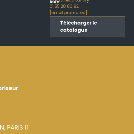
Maître Alice Landry
01 55 28 80 92
[email protected]
Télécharger le
catalogue
riseur
, PARIS 11