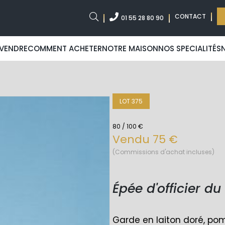
CONTACT
01 55 28 80 90
VENDRE
COMMENT ACHETER
NOTRE MAISON
NOS SPECIALITÉS
LOT 375
80 / 100 €
Vendu 75 €
(Commissions d'achat incluses)
Épée d'officier du
Garde en laiton doré, pom