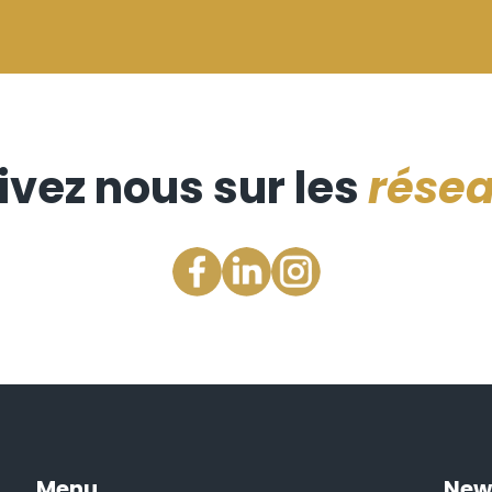
ivez nous sur les
rése
Menu
New