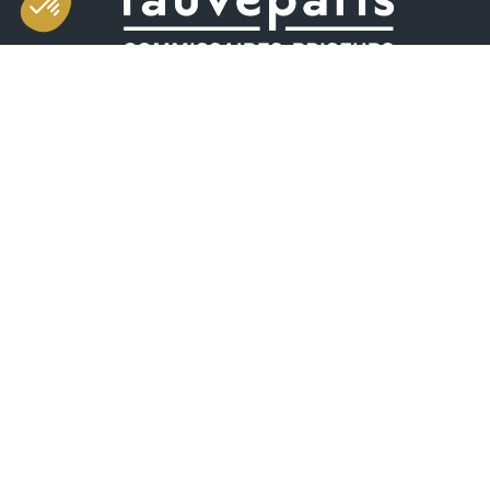
Salle d'exposition et de vente
49 rue Saint-Sabin 75011 Paris
Horaires
mardi-vendredi 11h-19h
samedi 10h-19h
(dont vente aux enchères de 10h30 à 13h)
+33 (0)1 55 28 80 90
contact@fauveparis.com