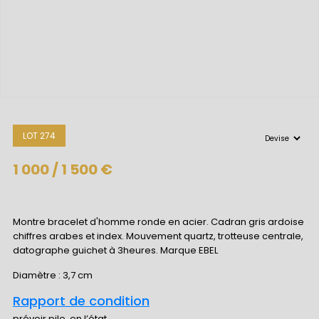
LOT 274
1 000 / 1 500 €
Montre bracelet d'homme ronde en acier. Cadran gris ardoise
chiffres arabes et index. Mouvement quartz, trotteuse centrale,
datographe guichet à 3heures. Marque EBEL
Diamètre : 3,7 cm
Rapport de condition
prévoir pile, en l’état