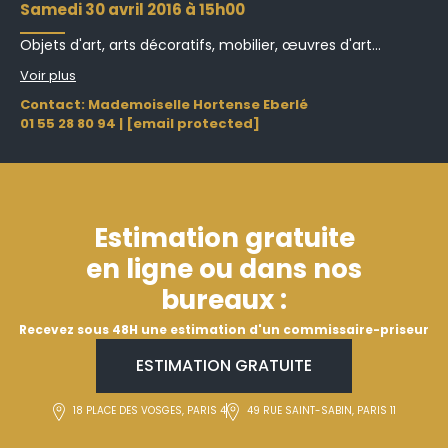
samedi 30 avril 2016 à 15h00
Objets d'art, arts décoratifs, mobilier, œuvres d'art...
Voir plus
Contact: Mademoiselle Hortense Eberlé
01 55 28 80 94
|
[email protected]
Estimation gratuite
en ligne ou dans nos
bureaux :
Recevez sous 48H une estimation d'un commissaire-priseur
ESTIMATION GRATUITE
18 PLACE DES VOSGES, PARIS 4
49 RUE SAINT-SABIN, PARIS 11