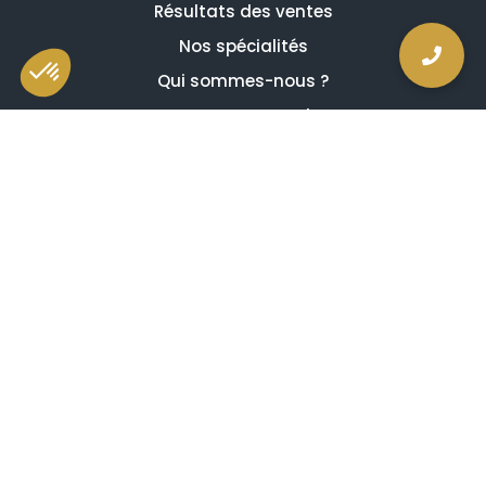
Résultats des ventes
Nos spécialités
Qui sommes-nous ?
La presse en parle
Estimation en ligne gratuite
Guides et conseils
Vidéos, émissions et reportages
Newsletter
Je comprends et j'accepte ce qui suit
Avis de confidentialité