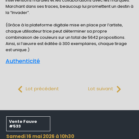
interventions murales et les collaborations avec les marques.
Marchant dans ses traces, beaucoup lui promettent un destin à
la “Invader”.
(Grâce à la plateforme digitale mise en place par l’artiste,
chaque utilisateur·trice peut déterminer sa propre
combinaison de couleurs sur un total de 5642 propositions.
Ainsi, si l’œuvre est éditée à 300 exemplaires, chaque tirage
est unique.)
Authenticité
Lot précédent
Lot suivant
Vente Fauve
#533
samedi 16 mai 2026 à 10h30