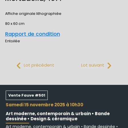
Affiche originale lithographiée
80 x 60 cm
Rapport de condition
Entoilée
Lot précédent
Lot suivant
Vente Fauve #501
samedi 15 novembre 2025 à 10h30
Art moderne, contemporain & urbain • Bande
dessinée • Design & céramique
Art moderne, contemporain & urbain • Bande dessinée •