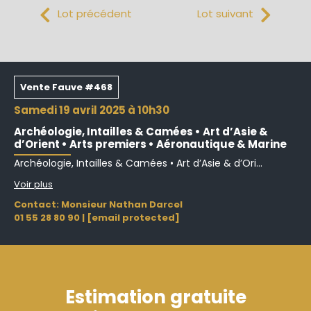
Lot précédent
Lot suivant
Vente Fauve #468
samedi 19 avril 2025 à 10h30
Archéologie, Intailles & Camées • Art d’Asie &
d’Orient • Arts premiers • Aéronautique & Marine
Archéologie, Intailles & Camées • Art d’Asie & d’Ori...
Voir plus
Contact: Monsieur Nathan Darcel
01 55 28 80 90
|
[email protected]
Estimation gratuite