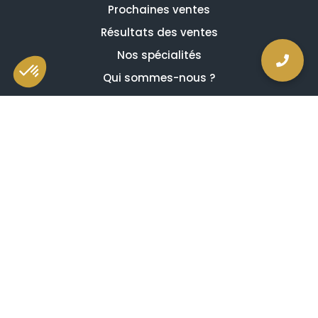
Prochaines ventes
Résultats des ventes
Nos spécialités
Qui sommes-nous ?
La presse en parle
Estimation en ligne gratuite
Guides et conseils
Vidéos, émissions et reportages
Newsletter