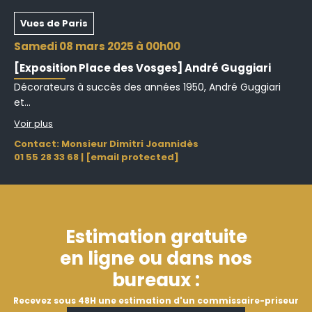
Vues de Paris
samedi 08 mars 2025 à 00h00
Pas de compte ? J'en créé un !
[Exposition Place des Vosges] André Guggiari
Décorateurs à succès des années 1950, André Guggiari
J'ai oublié mon mot de passe
et...
Voir plus
Contact: Monsieur Dimitri Joannidès
01 55 28 33 68
|
[email protected]
Estimation gratuite
en ligne ou dans nos
bureaux :
Recevez sous 48H une estimation d'un commissaire-priseur