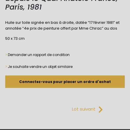
Paris, 1981
Huile sur toile signée en bas à droite, datée “17 février 1981” et
annotée “4e prix de peinture offert par Mme Chirac” au dos
50 x 73 cm
>
Demander un rapport de condition
Demander un rapport de condition pour le
>
Je souhaite vendre un objet similaire
lot 1
Connectez-vous pour placer un ordre d'achat
Connectez-vous à votre compte
Lot suivant