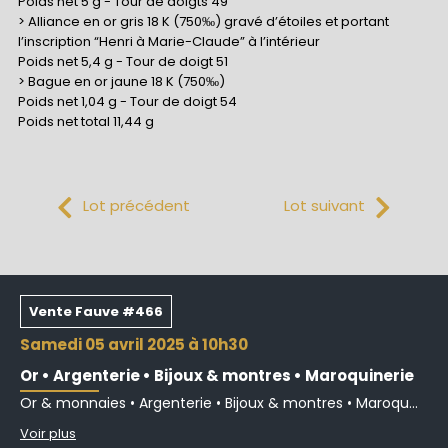
Poids net 5 g - Tour de doigts 49
> Alliance en or gris 18 K (750‰) gravé d’étoiles et portant
l’inscription “Henri à Marie-Claude” à l’intérieur
Poids net 5,4 g - Tour de doigt 51
> Bague en or jaune 18 K (750‰)
Poids net 1,04 g - Tour de doigt 54
Poids net total 11,44 g
Lot précédent
Lot suivant
Vente Fauve #466
samedi 05 avril 2025 à 10h30
Or • Argenterie • Bijoux & montres • Maroquinerie
Or & monnaies • Argenterie • Bijoux & montres • Maroqu...
Voir plus