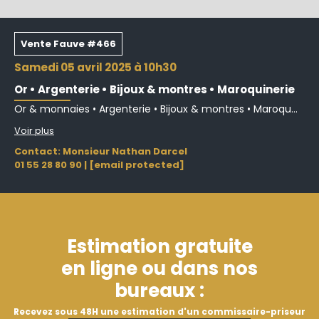
Vente Fauve #466
samedi 05 avril 2025 à 10h30
Or • Argenterie • Bijoux & montres • Maroquinerie
Or & monnaies • Argenterie • Bijoux & montres • Maroqu...
Voir plus
Contact: Monsieur Nathan Darcel
01 55 28 80 90
|
[email protected]
Estimation gratuite
en ligne ou dans nos
bureaux :
Recevez sous 48H une estimation d'un commissaire-priseur