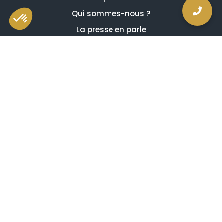
Qui sommes-nous ?
La presse en parle
Estimation en ligne gratuite
Guides et conseils
Vidéos, émissions et reportages
Newsletter
Je comprends et j'accepte ce qui suit
Avis de confidentialité
Mentions légales