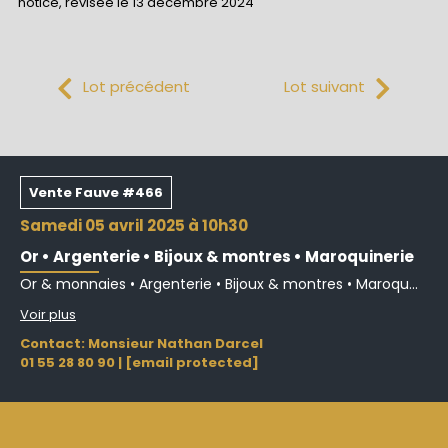
notice, révisée le 13 décembre 2024
Lot précédent
Lot suivant
Vente Fauve #466
samedi 05 avril 2025 à 10h30
Or • Argenterie • Bijoux & montres • Maroquinerie
Or & monnaies • Argenterie • Bijoux & montres • Maroqu...
Voir plus
Contact: Monsieur Nathan Darcel
01 55 28 80 90
|
[email protected]