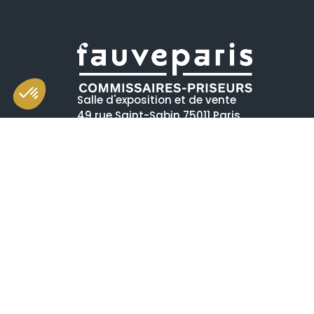
Salle d'exposition et de vente
49 rue Saint-Sabin 75011 Paris
Horaires
mardi-vendredi 11h-19h
samedi 10h-19h
(dont vente aux enchères de 10h30 à 13h)
+33 (0)1 55 28 80 90
contact@fauveparis.com