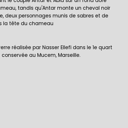
ant le couple Antar et Abla sur un fond doré
hameau, tandis qu'Antar monte un cheval noir
ce, deux personnages munis de sabres et de
us la tête du chameau
erre réalisée par Nasser Ellefi dans le 1e quart
ui conservée au Mucem, Marseille.