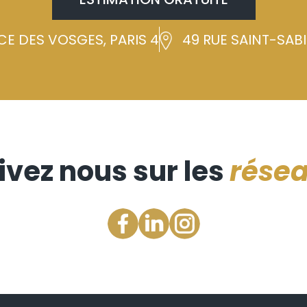
CE DES VOSGES, PARIS 4
49 RUE SAINT-SABIN
ivez nous sur les
rése