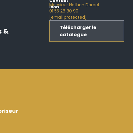
Monsieur Nathan Darcel
01 55 28 80 90
[email protected]
Télécharger le
s &
catalogue
riseur