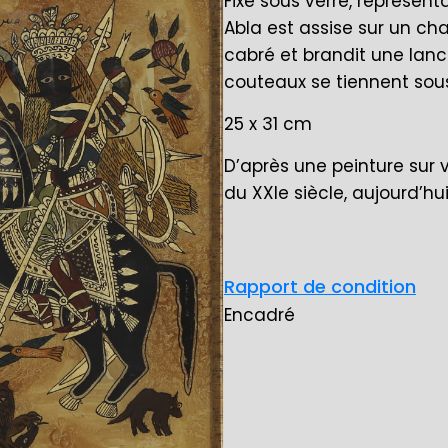
Fixé sous verre, représent
Abla est assise sur un c
cabré et brandit une lan
couteaux se tiennent so
25 x 31 cm
D’après une peinture sur v
du XXIe siècle, aujourd’h
Rapport de condition
Encadré