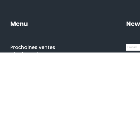
Menu
New
Prochaines ventes
Résultats des ventes
Nos spécialités
Qui sommes-nous ?
La presse en parle
Estimation en ligne gratuite
Guides et conseils
Je com
Vidéos, émissions et reportages
Ment
Condi
Confi