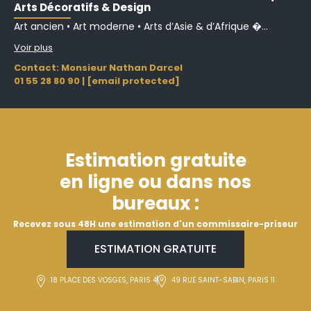
Arts Décoratifs & Design
Art ancien • Art moderne • Arts d’Asie & d’Afrique �...
Voir plus
Contact: Monsieur Nathan Darcel
01 55 28 80 90
|
[email protected]
Estimation gratuite
en ligne ou dans nos
bureaux :
Recevez sous 48H une estimation d'un commissaire-priseur
ESTIMATION GRATUITE
18 PLACE DES VOSGES, PARIS 4
49 RUE SAINT-SABIN, PARIS 11