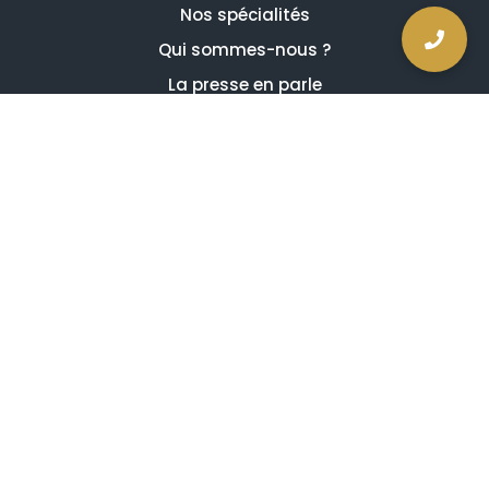
Nos spécialités
Qui sommes-nous ?
La presse en parle
Estimation en ligne gratuite
Guides et conseils
Vidéos, émissions et reportages
Newsletter
Je comprends et j'accepte ce qui suit
Avis de confidentialité
Mentions légales