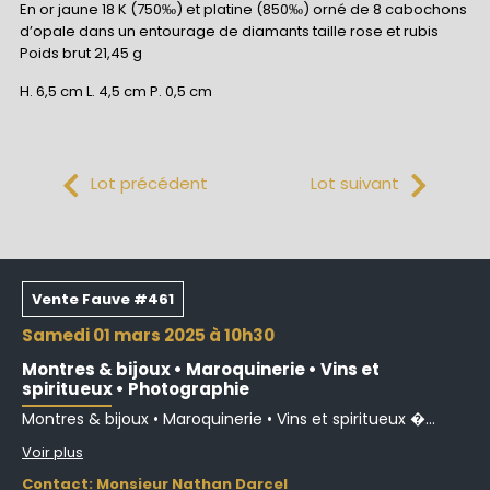
En or jaune 18 K (750‰) et platine (850‰) orné de 8 cabochons
d’opale dans un entourage de diamants taille rose et rubis
Poids brut 21,45 g
H. 6,5 cm L. 4,5 cm P. 0,5 cm
Lot précédent
Lot suivant
Vente Fauve #461
samedi 01 mars 2025 à 10h30
Montres & bijoux • Maroquinerie • Vins et
spiritueux • Photographie
Montres & bijoux • Maroquinerie • Vins et spiritueux �...
Voir plus
Contact: Monsieur Nathan Darcel