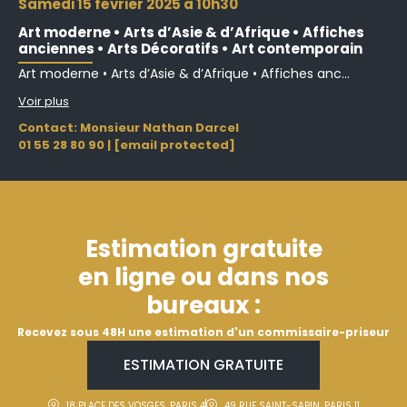
samedi 15 février 2025 à 10h30
Art moderne • Arts d’Asie & d’Afrique • Affiches
anciennes • Arts Décoratifs • Art contemporain
Art moderne • Arts d’Asie & d’Afrique • Affiches anc...
Voir plus
Contact: Monsieur Nathan Darcel
01 55 28 80 90
|
[email protected]
Estimation gratuite
en ligne ou dans nos
bureaux :
Recevez sous 48H une estimation d'un commissaire-priseur
ESTIMATION GRATUITE
18 PLACE DES VOSGES, PARIS 4
49 RUE SAINT-SABIN, PARIS 11