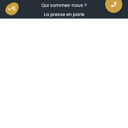
Qui sommes-nous ?
La presse en parle
Estimation en ligne gratuite
Guides et conseils
Vidéos, émissions et reportages
Newsletter
Je comprends et j'accepte ce qui suit
Avis de confidentialité
Mentions légales
Conditions générales de vente