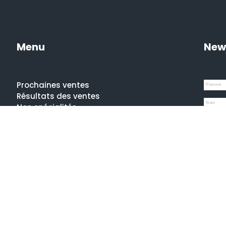
Menu
New
Prochaines ventes
Résultats des ventes
Nos spécialités
Qui sommes-nous ?
La presse en parle
Estimation en ligne gratuite
Guides et conseils
Je com
Vidéos, émissions et reportages
Ment
Condi
Confi