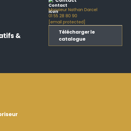
Contact
Monsieur Nathan Darcel
01 55 28 80 90
[email protected]
Télécharger le
atifs &
catalogue
riseur