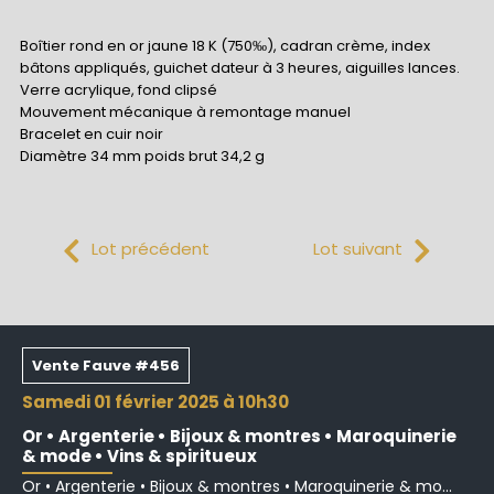
Boîtier rond en or jaune 18 K (750‰), cadran crème, index
bâtons appliqués, guichet dateur à 3 heures, aiguilles lances.
Verre acrylique, fond clipsé
Mouvement mécanique à remontage manuel
Bracelet en cuir noir
Diamètre 34 mm poids brut 34,2 g
Lot précédent
Lot suivant
Vente Fauve #456
samedi 01 février 2025 à 10h30
Or • Argenterie • Bijoux & montres • Maroquinerie
& mode • Vins & spiritueux
Or • Argenterie • Bijoux & montres • Maroquinerie & mo...