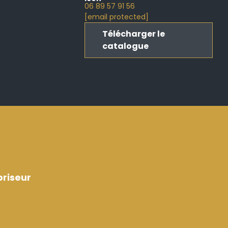
06 89 57 91 56
[email protected]
Télécharger le
catalogue
riseur