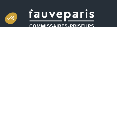
Salle d'exposition et de vente
49 rue Saint-Sabin 75011 Paris
Horaires
mardi-vendredi 11h-19h
samedi 10h-19h
(dont vente aux enchères de 10h30 à 13h)
+33 (0)1 55 28 80 90
contact@fauveparis.com