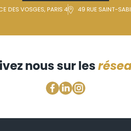
CE DES VOSGES, PARIS 4
49 RUE SAINT-SABIN
ivez nous sur les
rése