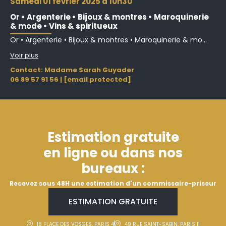
samedi 01 février 2025 à 10h30
Or • Argenterie • Bijoux & montres • Maroquinerie
& mode • Vins & spiritueux
Or • Argenterie • Bijoux & montres • Maroquinerie & mo...
Voir plus
Contact: Madame Sarah Guyader
06 89 57 91 56
|
[email protected]
Estimation gratuite
en ligne ou dans nos
bureaux :
Recevez sous 48H une estimation d'un commissaire-priseur
ESTIMATION GRATUITE
18 PLACE DES VOSGES, PARIS 4
49 RUE SAINT-SABIN, PARIS 11